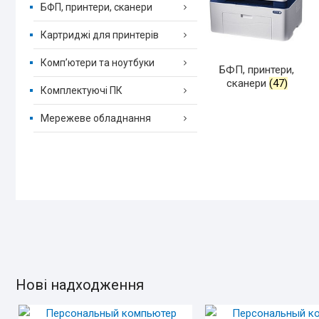
БФП, принтери, сканери
Картриджі для принтерів
Комп’ютери та ноутбуки
БФП, принтери,
сканери
(47)
Комплектуючі ПК
Мережеве обладнання
UNCATEGORIZED
Нові надходження