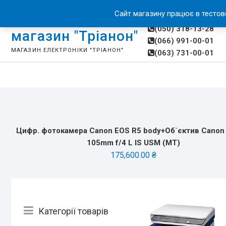
Skip
м.Миколаїв, вул.Московська, 40
|
Про нас
Оплата й доставка
Сайт магазину працює в тестов
to
(050) 318-13-28
content
магазин "Тріанон"
(066) 991-00-01
МАГАЗИН ЕЛЕКТРОНІКИ "ТРІАНОН"
(063) 731-00-01
Цифр. фотокамера Canon EOS R5 body+Об`єктив Canon 
105mm f/4 L IS USM (MT)
175,600.00
₴
Catalog
Категорії товарів
Menu