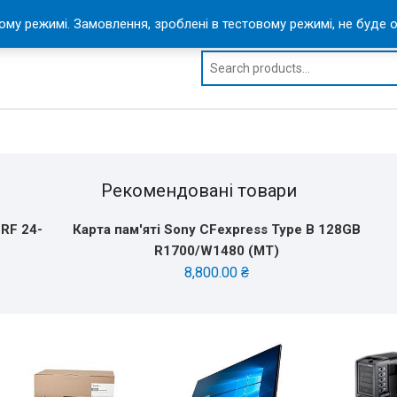
Повернення та обмин
ому режимі. Замовлення, зроблені в тестовому режимі, не буде
Рекомендовані товари
RF 24-
Карта пам'яті Sony CFexpress Type B 128GB
R1700/W1480 (MT)
8,800.00
₴