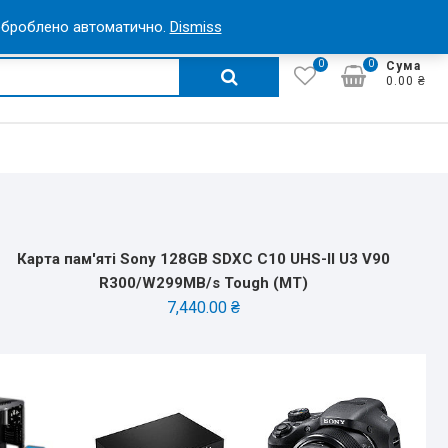
Кабинет
 оброблено автоматично.
Dismiss
0
0
Search
Сума
0.00 ₴
for:
Карта пам'яті Sony 128GB SDXC C10 UHS-II U3 V90
R300/W299MB/s Tough (MT)
7,440.00
₴