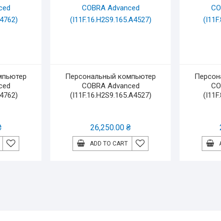
мпьютер
Персональный компьютер
Персон
ced
COBRA Advanced
CO
A4762)
(I11F.16.H2S9.165.A4527)
(I11F
₴
26,250.00
₴
ADD TO CART