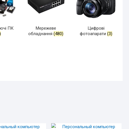
ючі ПК
Мережеве
Цифрові
)
обладнання
(480)
фотоапарати
(3)
BLAZER