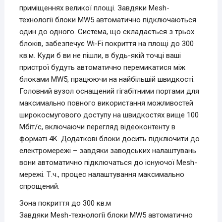
приміщеннях великої площі. Завдяки Mesh-
технології блоки MW5 автоматично підключаються
один до одного. Система, що складається з трьох
блоків, забезпечує Wi-Fi покриття на площі до 300
кв.м. Куди б ви не пішли, в будь-якій точці ваші
пристрої будуть автоматично перемикатися між
блоками MW5, працюючи на найбільшій швидкості.
Головний вузол оснащений гігабітними портами для
максимально повного використання можливостей
широкосмугового доступу на швидкостях вище 100
Мбіт/с, включаючи перегляд відеоконтенту в
форматі 4K. Додаткові блоки досить підключити до
електромережі – завдяки заводських налаштувань
вони автоматично підключаться до існуючої Mesh-
мережі. Т.ч., процес налаштування максимально
спрощений.
Зона покриття до 300 кв.м
Завдяки Mesh-технології блоки MW5 автоматично