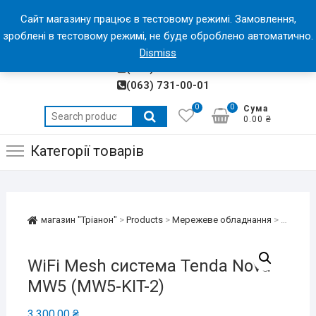
Skip
магазин "Тріанон"
Сайт магазину працює в тестовому режимі. Замовлення,
to
зроблені в тестовому режимі, не буде оброблено автоматично.
МАГАЗИН ЕЛЕКТРОНІКИ "ТРІАНОН"
content
(050) 318-13-28
Dismiss
(066) 991-00-01
(063) 731-00-01
0
0
Сума
Search
0.00 ₴
for:
Категорії товарів
магазин "Тріанон"
>
Products
>
Мережеве обладнання
>
Роутери
WiFi Mesh система Tenda Nova
MW5 (MW5-KIT-2)
3,300.00
₴