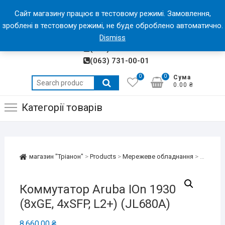
Skip
магазин "Тріанон"
Сайт магазину працює в тестовому режимі. Замовлення,
to
зроблені в тестовому режимі, не буде оброблено автоматично.
МАГАЗИН ЕЛЕКТРОНІКИ "ТРІАНОН"
content
(050) 318-13-28
Dismiss
(066) 991-00-01
(063) 731-00-01
0
0
Сума
Search
0.00 ₴
for:
Категорії товарів
магазин "Тріанон"
>
Products
>
Мережеве обладнання
>
Комута
Коммутатор Aruba IOn 1930
(8xGE, 4xSFP, L2+) (JL680A)
8,660.00
₴