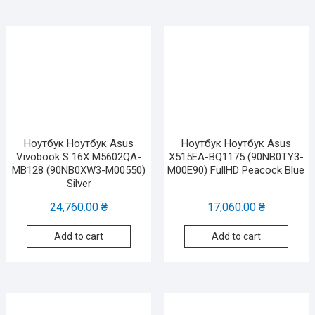
Ноутбук Ноутбук Asus
Ноутбук Ноутбук Asus
Vivobook S 16X M5602QA-
X515EA-BQ1175 (90NB0TY3-
MB128 (90NB0XW3-M00550)
M00E90) FullHD Peacock Blue
Silver
24,760.00
₴
17,060.00
₴
Add to cart
Add to cart