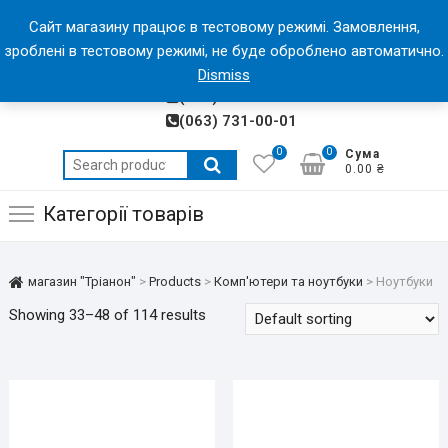
Skip
магазин "Тріанон"
Сайт магазину працює в тестовому режимі. Замовлення,
to
зроблені в тестовому режимі, не буде оброблено автоматично.
МАГАЗИН ЕЛЕКТРОНІКИ "ТРІАНОН"
content
(050) 318-13-28
Dismiss
(066) 991-00-01
(063) 731-00-01
0
0
Сума
Search
0.00 ₴
for:
Категорії товарів
магазин "Тріанон"
>
Products
>
Комп'ютери та ноутбуки
>
Ноутбуки
Showing 33–48 of 114 results