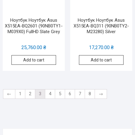
Ноутбук Ноутбук Asus
Ноутбук Ноутбук Asus
X515EA-BQ2601 (90NB0TY1-
X515EA-BQ311 (90NB0TY2-
M039X0) FullHD Slate Grey
M23280) Silver
25,760.00
₴
17,270.00
₴
Add to cart
Add to cart
←
1
2
3
4
5
6
7
8
→