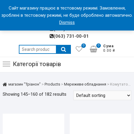
Skip
магазин "Тріанон"
Сайт магазину працює в тестовому режимі. Замовлення,
to
зроблені в тестовому режимі, не буде оброблено автоматично.
МАГАЗИН ЕЛЕКТРОНІКИ "ТРІАНОН"
content
(050) 318-13-28
Dismiss
(066) 991-00-01
(063) 731-00-01
0
0
Сума
Search
0.00 ₴
for:
Категорії товарів
магазин "Тріанон"
>
Products
>
Мережеве обладнання
>
Комутатори
Showing 145–160 of 182 results