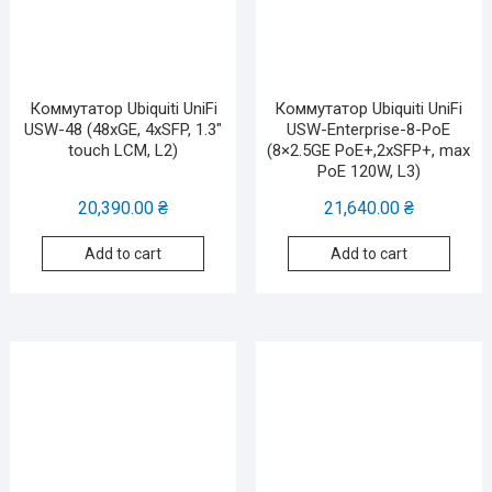
Коммутатор Ubiquiti UniFi
Коммутатор Ubiquiti UniFi
USW-48 (48xGE, 4xSFP, 1.3″
USW-Enterprise-8-PoE
touch LCM, L2)
(8×2.5GE PoE+,2xSFP+, max
PoE 120W, L3)
20,390.00
₴
21,640.00
₴
Add to cart
Add to cart