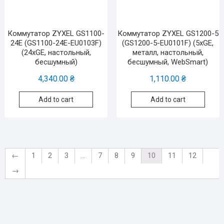
Коммутатор ZYXEL GS1100-
Коммутатор ZYXEL GS1200-5
24E (GS1100-24E-EU0103F)
(GS1200-5-EU0101F) (5xGE,
(24xGE, настольный,
металл, настольный,
бесшумный)
бесшумный, WebSmart)
4,340.00
₴
1,110.00
₴
Add to cart
Add to cart
←
1
2
3
…
7
8
9
10
11
12
→